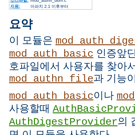
소스파일:
mod_authn_dbm.c
지원:
아파치 2.1 이후부터
요약
이 모듈은
mod_auth_dige
인증앞단
mod_auth_basic
호파일에서 사용자를 찾아서
과 기능이
mod_authn_file
이나
mod_auth_basic
mod
사용할때
AuthBasicProv
의
AuthDigestProvider
면 이 모듈을 사용한다.