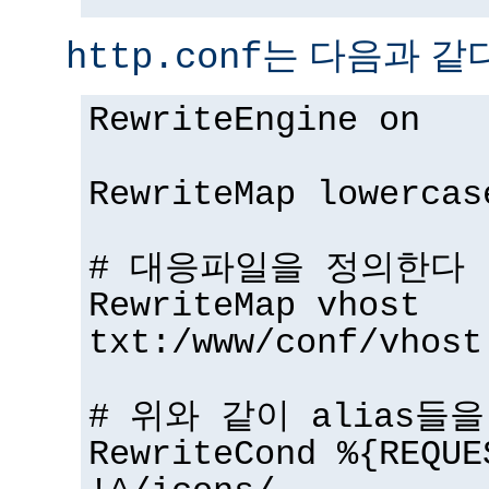
는 다음과 같다
http.conf
RewriteEngine on
RewriteMap lowercas
# 대응파일을 정의한다
RewriteMap vhost
txt:/www/conf/vhost
# 위와 같이 alias들
RewriteCond %{REQUE