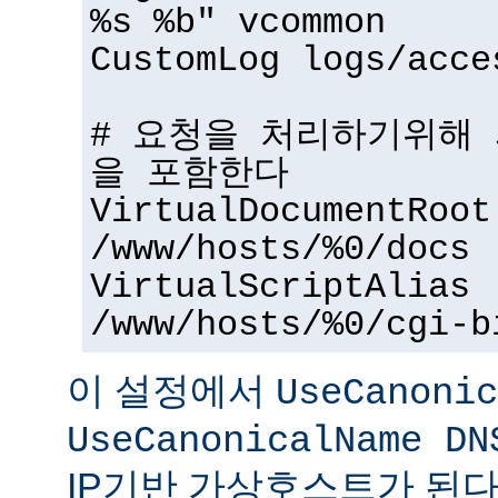
%s %b" vcommon
CustomLog logs/acce
# 요청을 처리하기위해
을 포함한다
VirtualDocumentRoot
/www/hosts/%0/docs
VirtualScriptAlias
/www/hosts/%0/cgi-b
이 설정에서
UseCanonic
UseCanonicalName DN
IP기반 가상호스트가 된다