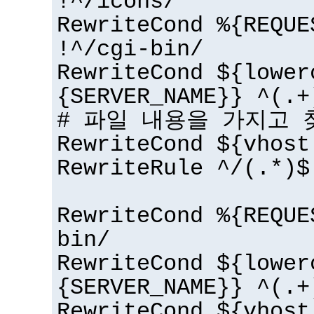
!^/icons/
RewriteCond %{REQUE
!^/cgi-bin/
RewriteCond ${lower
{SERVER_NAME}} ^(.+
# 파일 내용을 가지고 
RewriteCond ${vhost
RewriteRule ^/(.*)$
RewriteCond %{REQUE
bin/
RewriteCond ${lower
{SERVER_NAME}} ^(.+
RewriteCond ${vhost