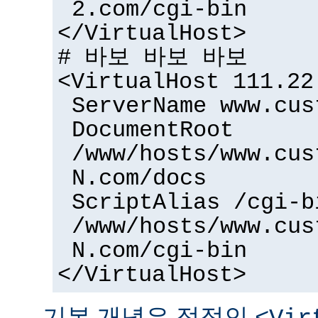
2.com/cgi-bin
</VirtualHost>
# 바보 바보 바보
<VirtualHost 111.22
ServerName www.cus
DocumentRoot
/www/hosts/www.cus
N.com/docs
ScriptAlias /cgi-b
/www/hosts/www.cus
N.com/cgi-bin
</VirtualHost>
기본 개념은 정적인