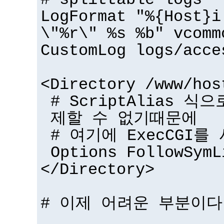
# splittable logs
LogFormat "%{Host}i
\"%r\" %s %b" vcomm
CustomLog logs/acce
<Directory /www/hos
# ScriptAlias 식
제할 수 없기때문에
# 여기에 ExecCGI를
Options FollowSymL
</Directory>
# 이제 어려운 부분이다