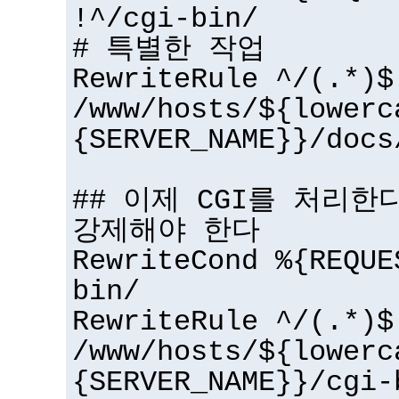
!^/cgi-bin/
# 특별한 작업
RewriteRule ^/(.*)$
/www/hosts/${lowerc
{SERVER_NAME}}/docs
## 이제 CGI를 처리한다 
강제해야 한다
RewriteCond %{REQUE
bin/
RewriteRule ^/(.*)$
/www/hosts/${lowerc
{SERVER_NAME}}/cgi-