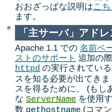
おおざっぱな説明は
こち
ます。
「主サーバ」アドレ
Apache 1.1 での
名前ベ
ストのサポート
追加の際に
の実行されているホ
httpd
スを知る必要が出てきま
スを得るために、 (もし
な
を使用す
ServerName
数
(コマ
gethostname