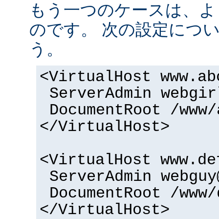
もう一つのケースは、よ
のです。 次の設定につ
う。
<VirtualHost www.ab
ServerAdmin webgir
DocumentRoot /www/
</VirtualHost>
<VirtualHost www.de
ServerAdmin webguy
DocumentRoot /www/
</VirtualHost>