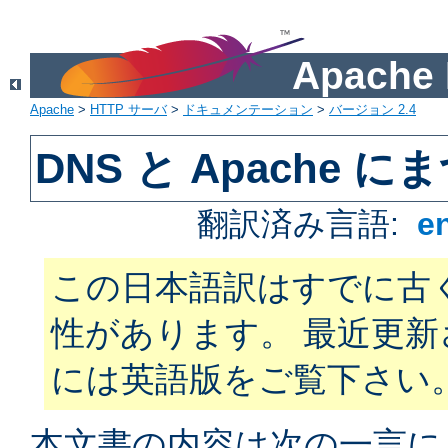
Apach
Apache
>
HTTP サーバ
>
ドキュメンテーション
>
バージョン 2.4
DNS と Apache
翻訳済み言語:
e
この日本語訳はすでに古
性があります。 最近更
には英語版をご覧下さい
本文書の内容は次の一言に