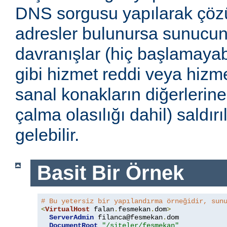
DNS sorgusu yapılarak çöz
adresler bulunursa sunucu
davranışlar (hiç başlamayabi
gibi hizmet reddi veya hizmet
sanal konakların diğerlerine
çalma olasılığı dahil) saldır
gelebilir.
Basit Bir Örnek
# Bu yetersiz bir yapılandırma örneğidir, sun
<
VirtualHost
 falan
.
fesmekan
.
dom
>
ServerAdmin
 filanca@fesmekan
.
dom

DocumentRoot
"/siteler/fesmekan"