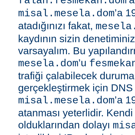
falan.fesmekan.dom
’a 1
misal.mesela.dom
atadığınızı fakat,
mesela
kaydının sizin denetimini
varsayalım. Bu yapılandı
’u
mesela.dom
fesmeka
trafiği çalabilecek duruma
gerçekleştirmek için DNS
’a 1
misal.mesela.dom
atanması yeterlidir. Kend
olduklarından dolayı
mis