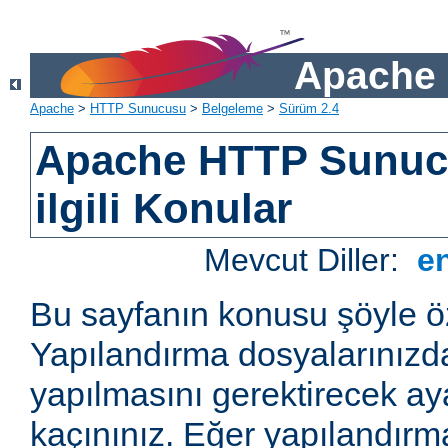
Apache 
Apache
>
HTTP Sunucusu
>
Belgeleme
>
Sürüm 2.4
Apache HTTP Sunucu
ilgili Konular
Mevcut Diller:
e
Bu sayfanın konusu şöyle öz
Yapılandırma dosyalarınızd
yapılmasını gerektirecek a
kaçınınız. Eğer yapılandırm