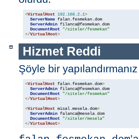
<
VirtualHost
192.168
.
2.1
>
ServerName
 falan
.
fesmekan
.
dom

ServerAdmin
 filanca@fesmekan
.
dom

DocumentRoot
"/siteler/fesmekan"
</
VirtualHost
>
Hizmet Reddi
Şöyle bir yapılandırmanız
<
VirtualHost
 falan
.
fesmekan
.
dom
>
ServerAdmin
 filanca@fesmekan
.
dom

DocumentRoot
"/siteler/fesmekan"
</
VirtualHost
>
<
VirtualHost
 misal
.
mesela
.
dom
>
ServerAdmin
 falanca@mesela
.
dom

DocumentRoot
"/siteler/mesela"
</
VirtualHost
>
’