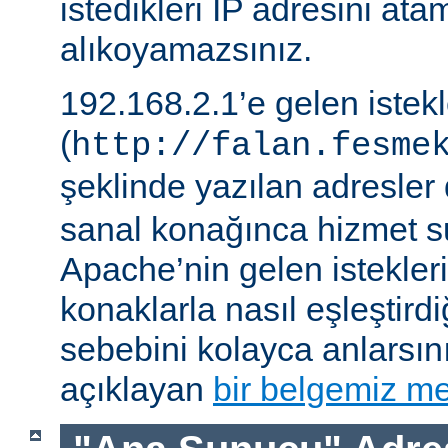
istedikleri IP adresini ata
alıkoyamazsınız.
192.168.2.1’e gelen istek
(
http://falan.fesme
şeklinde yazılan adresler 
sanal konağınca hizmet su
Apache’nin gelen istekler
konaklarla nasıl eşleştirdi
sebebini kolayca anlarsın
açıklayan
bir belgemiz me