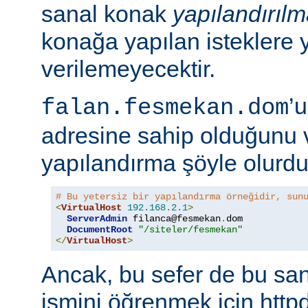
sanal konak
yapılandırıl
konağa yapılan isteklere 
verilemeyecektir.
’
falan.fesmekan.dom
adresine sahip olduğunu 
yapılandırma şöyle olurdu
# Bu yetersiz bir yapılandırma örneğidir, sun
<
VirtualHost
192.168
.
2.1
>
ServerAdmin
 filanca@fesmekan
.
dom

DocumentRoot
"/siteler/fesmekan"
</
VirtualHost
>
Ancak, bu sefer de bu sa
ismini öğrenmek için httpd