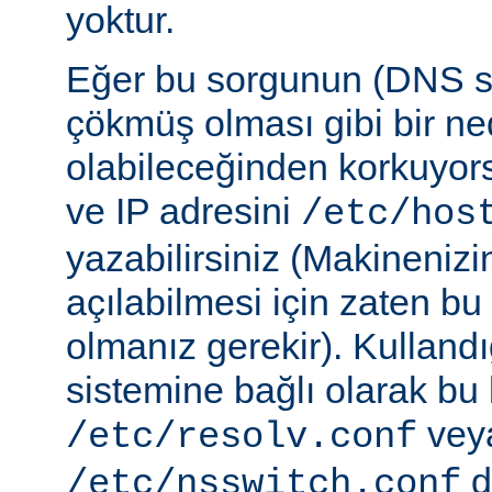
yoktur.
Eğer bu sorgunun (DNS 
çökmüş olması gibi bir ne
olabileceğinden korkuyor
ve IP adresini
/etc/hos
yazabilirsiniz (Makineniz
açılabilmesi için zaten b
olmanız gerekir). Kullandı
sistemine bağlı olarak bu
vey
/etc/resolv.conf
d
/etc/nsswitch.conf