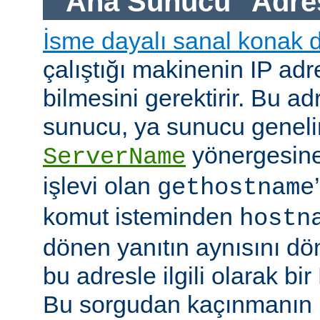
"Ana Sunucu" Adre
İsme dayalı sanal konak 
çalıştığı makinenin IP adre
bilmesini gerektirir. Bu ad
sunucu, ya sunucu geneli
yönergesine
ServerName
işlevi olan
gethostname
komut isteminden
hostn
dönen yanıtın aynısını dö
bu adresle ilgili olarak b
Bu sorgudan kaçınmanın h