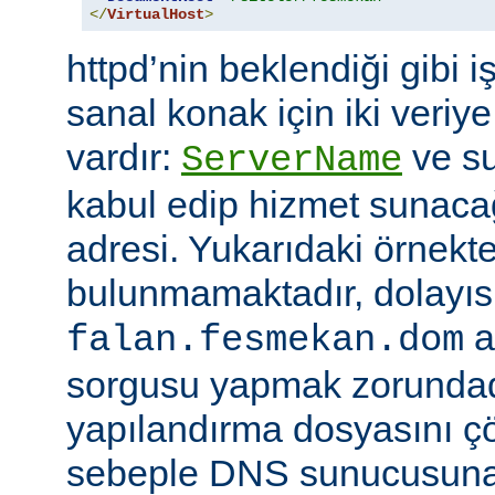
</
VirtualHost
>
httpd’nin beklendiği gibi i
sanal konak için iki veriye
vardır:
ve su
ServerName
kabul edip hizmet sunacağ
adresi. Yukarıdaki örnekte
bulunmamaktadır, dolayıs
a
falan.fesmekan.dom
sorgusu yapmak zorundad
yapılandırma dosyasını çö
sebeple DNS sunucusuna