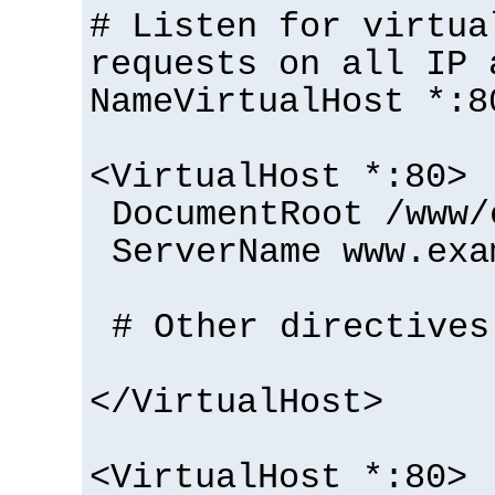
# Listen for virtua
requests on all IP 
NameVirtualHost *:8
<VirtualHost *:80>
DocumentRoot /www/
ServerName www.exa
# Other directives
</VirtualHost>
<VirtualHost *:80>