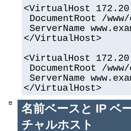
<VirtualHost 172.20
DocumentRoot /www/
ServerName www.exa
</VirtualHost>
<VirtualHost 172.20
DocumentRoot /www/
ServerName www.exa
</VirtualHost>
名前ベースと IP ベ
チャルホスト