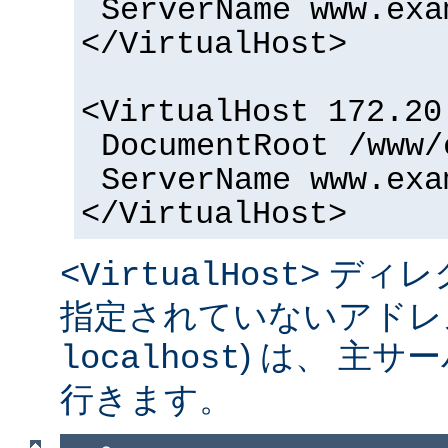
ServerName www.exa
</VirtualHost>
<VirtualHost 172.20
DocumentRoot /www/
ServerName www.exa
</VirtualHost>
ディレ
<VirtualHost>
指定されていないアドレス
) は、 主
localhost
行きます。