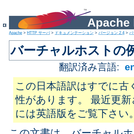
Apach
Apache
>
HTTP サーバ
>
ドキュメンテーション
>
バージョン 2.4
>
バ
バーチャルホストの
翻訳済み言語:
e
この日本語訳はすでに古
性があります。 最近更
には英語版をご覧下さい
この文書は、バーチャルホ