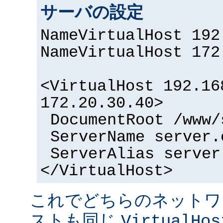
サーバの設定
NameVirtualHost 192
NameVirtualHost 172
<VirtualHost 192.16
172.20.30.40>
DocumentRoot /www/
ServerName server.
ServerAlias server
</VirtualHost>
これでどちらのネットワ
ストも同じ
VirtualHos