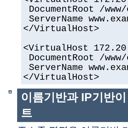
DocumentRoot /www/
ServerName www.exa
</VirtualHost>
<VirtualHost 172.20
DocumentRoot /www/
ServerName www.exa
</VirtualHost>
이름기반과 IP기반이
트